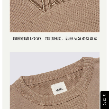
AI
找
尺
寸