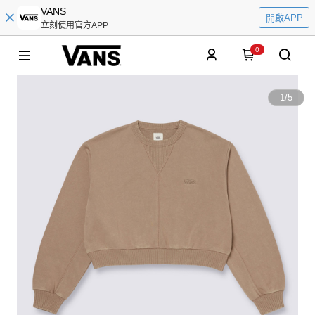
VANS
開啟APP
立刻使用官方APP
0
1
/
5