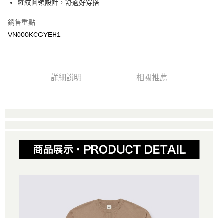
羅紋圓領設計，舒適好穿搭
Google Pay
銷售重點
大哥付你分期
VN000KCGYEH1
相關說明
【大哥付你分期使用說明】
AFTEE先享後付
1.本服務由台灣大哥大提供，台灣大哥大用戶可立即使用無須另外申請。
2.付款方式選擇「大哥付你分期」，訂單成立後會自動跳轉到大哥付的交易
相關說明
詳細說明
相關推薦
流程，驗證手機門號後，選擇欲分期的期數、繳款截止日，確認付款後即完
【關於「AFTEE先享後付」】
成交易。
ATM付款
AFTEE先享後付是「在收到商品之後才付款」的支付方式。 讓您購物簡單
3.實際核准額度、可分期數及費用金額請依後續交易確認頁面所載為準。
便利好安心！
4.訂單成立30分鐘內，如未前往確認交易或遇審核未通過，訂單將自動取
１．簡單：不需註冊會員、不需綁卡、不需儲值。
運送方式
消。如遇「轉專審核」未通過狀況，表示未達大哥付你分期系統評分，恕無
２．便利：只要手機號碼，簡訊認證，即可結帳。
法說明評估內容。
３．安心：先確認商品／服務後，再付款。
全家取貨付款
【繳款方式說明】
1.分期款項不併入電信帳單，「大哥付你分期」於每月結算日後寄送繳費提
每筆NT$80，滿NT$1,500(含以上)免運費
【「AFTEE先享後付」結帳流程】
醒簡訊。
１．於結帳方式選擇「AFTEE先享後付」後，將跳轉至「AFTEE先享後付」
2.透過簡訊連結打開帳單後，可選擇「超商條碼／台灣大直營門市／銀行轉
付款後全家取貨
結帳頁面，進行簡訊認證並確認金額後，即可完成結帳。
帳／街口支付／iPASS MONEY」等通路繳費。
２．訂單成立數日內，您將收到繳費通知簡訊。
每筆NT$80，滿NT$1,500(含以上)免運費
３．收到繳費通知簡訊後14天內，點擊此簡訊中的連結，可透過四大超商／
【注意事項】
ATM／網路銀行／等多元方式進行付款，方視為交易完成。
萊爾富取貨付款
1.本服務係由「台灣大哥大股份有限公司」（以下簡稱本公司）所提供，讓
※ 請注意：結帳手續完成當下不需立刻繳費，但若您需要取消訂單，請聯絡
用戶於交易時，得透過本服務購買商品或服務，並由商店將買賣／分期付款
每筆NT$80，滿NT$1,500(含以上)免運費
購買商品的店家。未經商家同意取消之訂單仍視為有效，需透過AFTEE先享
買賣價金債權讓與本公司後，依約使用本公司帳單繳交帳款。
後付繳納相關費用。