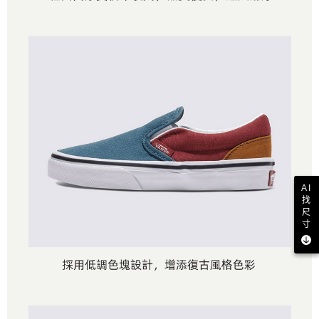
AI
找
尺
寸