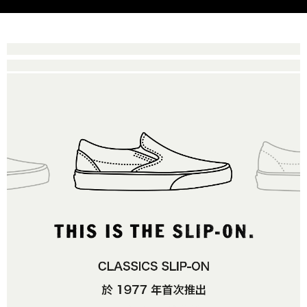
是否繳費成功／繳費後需取消欲退款等相關疑問，請聯繫「AFTEE先享後付
每筆NT$80，滿NT$1,500(含以上)免運費
由本公司與您本人進行分期帳單所需資料之確認、核對及更正。
客戶支援中心」
https://netprotections.freshdesk.com/support/home
3.完整用戶服務條款，請詳閱以下連結：
https://oppay.tw/userRule
7-11取貨付款
【注意事項】
１．透過由恩沛科技股份有限公司提供之「AFTEE先享後付」服務完成之交
每筆NT$80，滿NT$1,500(含以上)免運費
易，需依本服務之必要範圍內提供個人資料，並將交易相關給付款項請求債
權轉讓予恩沛科技股份有限公司。
付款後7-11取貨
２．關於個人資料處理事宜，請瀏覽以下網址：
每筆NT$80，滿NT$1,500(含以上)免運費
https://aftee.tw/terms/#terms3
３．未成年的使用者請事先徵得法定代理人或監護人之同意方可使用
宅配
「AFTEE先享後付」，若未經同意申辦者引起之損失，本公司不負相關責
任。
每筆NT$80，滿NT$1,500(含以上)免運費
４．使用「AFTEE先享後付」時，將依據個別帳號之用戶狀況，依本公司即
時審查核予不同之上限額度；若仍有額度不足之情形，本公司將視審查結果
請求用戶進行身份認證。
５．嚴禁一人註冊多個帳號或使用他人資訊註冊。若發現惡意使用之情形，
恩沛科技股份有限公司將有權停止該用戶之使用額度並採取法律行動。