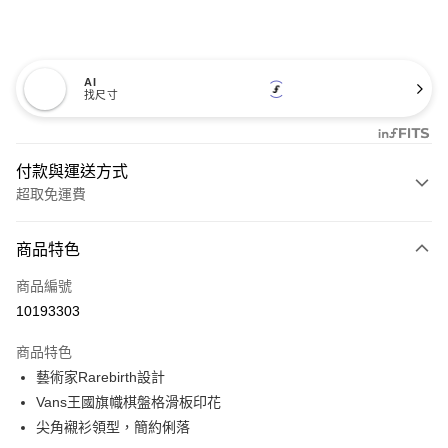
AI
找尺寸
付款與運送方式
超取免運費
付款方式
商品特色
信用卡一次付款
商品編號
超商取貨付款
10193303
LINE Pay
商品特色
Apple Pay
藝術家Rarebirth設計
Vans王國旗幟棋盤格滑板印花
悠遊付
尖角襯衫領型，簡約俐落
Google Pay