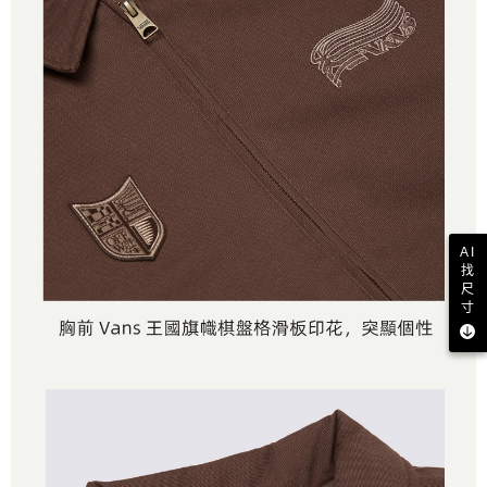
AI
找
尺
寸