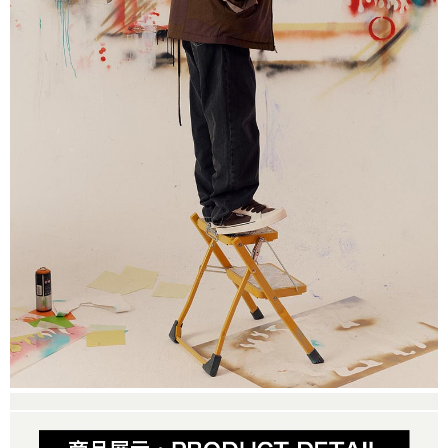
是否繳費成功／繳費後需取消欲退款等相關疑問，請聯繫「AFTEE先享後付
免運費
由本公司與您本人進行分期帳單所需資料之確認、核對及更正。
客戶支援中心」
https://netprotections.freshdesk.com/support/home
3.完整用戶服務條款，請詳閱以下連結：
https://oppay.tw/userRule
7-11取貨付款
【注意事項】
１．透過由恩沛科技股份有限公司提供之「AFTEE先享後付」服務完成之交
免運費
易，需依本服務之必要範圍內提供個人資料，並將交易相關給付款項請求債
權轉讓予恩沛科技股份有限公司。
付款後7-11取貨
２．關於個人資料處理事宜，請瀏覽以下網址：
免運費
https://aftee.tw/terms/#terms3
３．未成年的使用者請事先徵得法定代理人或監護人之同意方可使用
宅配
「AFTEE先享後付」，若未經同意申辦者引起之損失，本公司不負相關責
任。
免運費
４．使用「AFTEE先享後付」時，將依據個別帳號之用戶狀況，依本公司即
時審查核予不同之上限額度；若仍有額度不足之情形，本公司將視審查結果
請求用戶進行身份認證。
５．嚴禁一人註冊多個帳號或使用他人資訊註冊。若發現惡意使用之情形，
恩沛科技股份有限公司將有權停止該用戶之使用額度並採取法律行動。