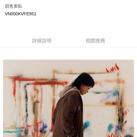
銷售重點
大哥付你分期
VN000KVFE951
相關說明
【大哥付你分期使用說明】
AFTEE先享後付
1.本服務由台灣大哥大提供，台灣大哥大用戶可立即使用無須另外申請。
2.付款方式選擇「大哥付你分期」，訂單成立後會自動跳轉到大哥付的交易
相關說明
詳細說明
相關推薦
流程，驗證手機門號後，選擇欲分期的期數、繳款截止日，確認付款後即完
【關於「AFTEE先享後付」】
成交易。
ATM付款
AFTEE先享後付是「在收到商品之後才付款」的支付方式。 讓您購物簡單
3.實際核准額度、可分期數及費用金額請依後續交易確認頁面所載為準。
便利好安心！
4.訂單成立30分鐘內，如未前往確認交易或遇審核未通過，訂單將自動取
１．簡單：不需註冊會員、不需綁卡、不需儲值。
運送方式
消。如遇「轉專審核」未通過狀況，表示未達大哥付你分期系統評分，恕無
２．便利：只要手機號碼，簡訊認證，即可結帳。
法說明評估內容。
３．安心：先確認商品／服務後，再付款。
全家取貨付款
【繳款方式說明】
1.分期款項不併入電信帳單，「大哥付你分期」於每月結算日後寄送繳費提
免運費
【「AFTEE先享後付」結帳流程】
醒簡訊。
１．於結帳方式選擇「AFTEE先享後付」後，將跳轉至「AFTEE先享後付」
2.透過簡訊連結打開帳單後，可選擇「超商條碼／台灣大直營門市／銀行轉
付款後全家取貨
結帳頁面，進行簡訊認證並確認金額後，即可完成結帳。
帳／街口支付／iPASS MONEY」等通路繳費。
２．訂單成立數日內，您將收到繳費通知簡訊。
免運費
３．收到繳費通知簡訊後14天內，點擊此簡訊中的連結，可透過四大超商／
【注意事項】
ATM／網路銀行／等多元方式進行付款，方視為交易完成。
萊爾富取貨付款
1.本服務係由「台灣大哥大股份有限公司」（以下簡稱本公司）所提供，讓
※ 請注意：結帳手續完成當下不需立刻繳費，但若您需要取消訂單，請聯絡
用戶於交易時，得透過本服務購買商品或服務，並由商店將買賣／分期付款
免運費
購買商品的店家。未經商家同意取消之訂單仍視為有效，需透過AFTEE先享
買賣價金債權讓與本公司後，依約使用本公司帳單繳交帳款。
後付繳納相關費用。
2.基於同意付款使用「大哥付你分期」之契約關係目的，商店將以您的個人
付款後萊爾富取貨
※ 交易是否成功請以「AFTEE先享後付 」之結帳頁面顯示為準，若有關於
資料（包含姓名、電話或地址）提供予台灣大哥大進項蒐集、處理及利用，