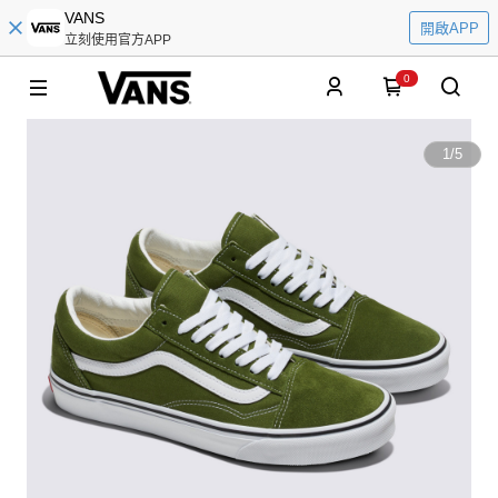
VANS
開啟APP
立刻使用官方APP
0
1
/
5