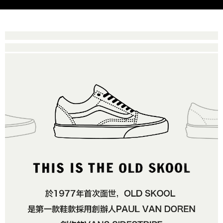
是否繳費成功／繳費後需取消欲退款等相關疑問，請聯繫「AFTEE先享後付
免運費
由本公司與您本人進行分期帳單所需資料之確認、核對及更正。
客戶支援中心」
https://netprotections.freshdesk.com/support/home
3.完整用戶服務條款，請詳閱以下連結：
https://oppay.tw/userRule
7-11取貨付款
【注意事項】
１．透過由恩沛科技股份有限公司提供之「AFTEE先享後付」服務完成之交
免運費
易，需依本服務之必要範圍內提供個人資料，並將交易相關給付款項請求債
權轉讓予恩沛科技股份有限公司。
付款後7-11取貨
２．關於個人資料處理事宜，請瀏覽以下網址：
免運費
https://aftee.tw/terms/#terms3
３．未成年的使用者請事先徵得法定代理人或監護人之同意方可使用
宅配
「AFTEE先享後付」，若未經同意申辦者引起之損失，本公司不負相關責
任。
免運費
４．使用「AFTEE先享後付」時，將依據個別帳號之用戶狀況，依本公司即
時審查核予不同之上限額度；若仍有額度不足之情形，本公司將視審查結果
請求用戶進行身份認證。
５．嚴禁一人註冊多個帳號或使用他人資訊註冊。若發現惡意使用之情形，
恩沛科技股份有限公司將有權停止該用戶之使用額度並採取法律行動。