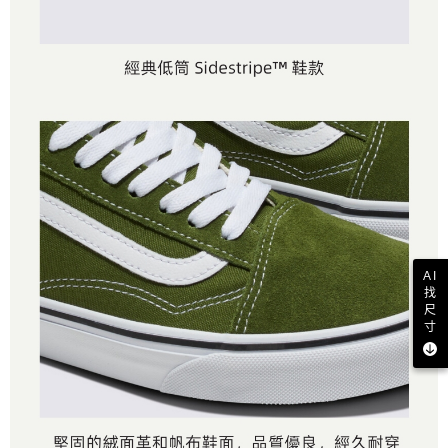
AI
找
尺
寸