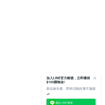
加入LINE官方帳號，立即獲得
$100購物金!
新品搶先看、即時活動好康不漏接
🛹
連結 LINE 帳號