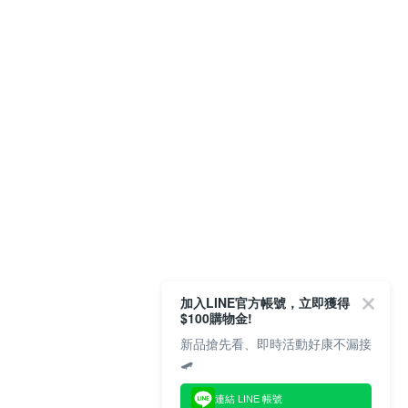
加入LINE官方帳號，立即獲得
$100購物金!
新品搶先看、即時活動好康不漏接
🛹
連結 LINE 帳號