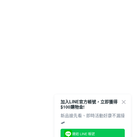
加入LINE官方帳號，立即獲得
$100購物金!
新品搶先看、即時活動好康不漏接
🛹
連結 LINE 帳號