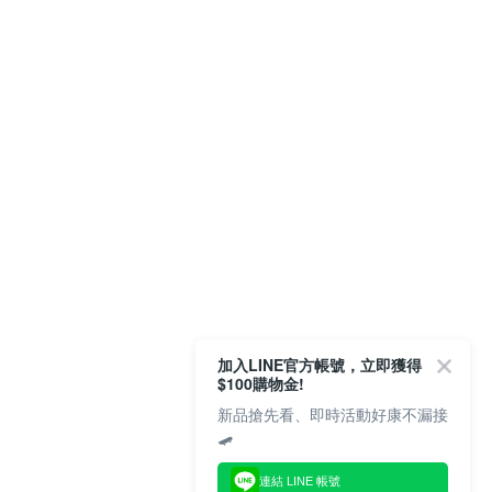
加入LINE官方帳號，立即獲得
$100購物金!
新品搶先看、即時活動好康不漏接
🛹
連結 LINE 帳號