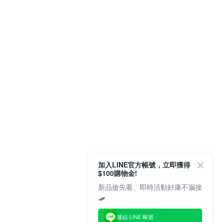
加入LINE官方帳號，立即獲得
$100購物金!
新品搶先看、即時活動好康不漏接
🛹
連結 LINE 帳號