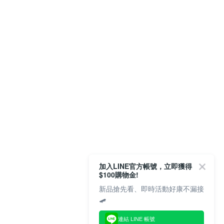
加入LINE官方帳號，立即獲得
$100購物金!
新品搶先看、即時活動好康不漏接
🛹
連結 LINE 帳號