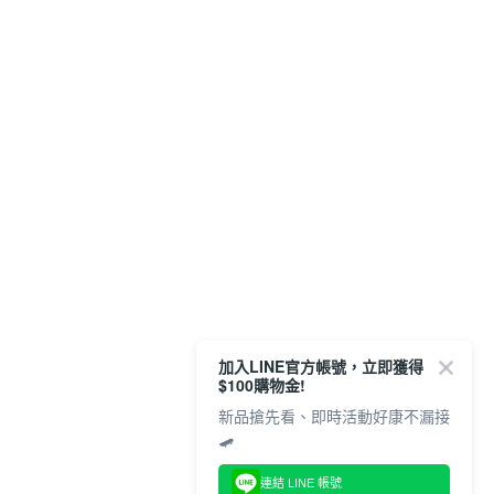
加入LINE官方帳號，立即獲得
$100購物金!
新品搶先看、即時活動好康不漏接
🛹
連結 LINE 帳號