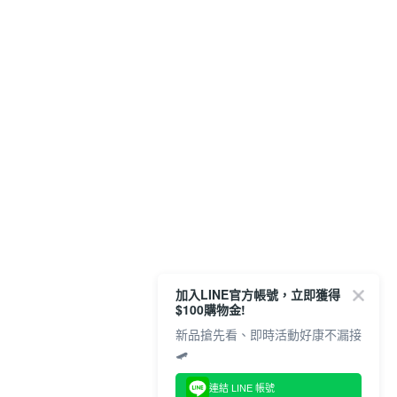
加入LINE官方帳號，立即獲得
$100購物金!
新品搶先看、即時活動好康不漏接
🛹
連結 LINE 帳號