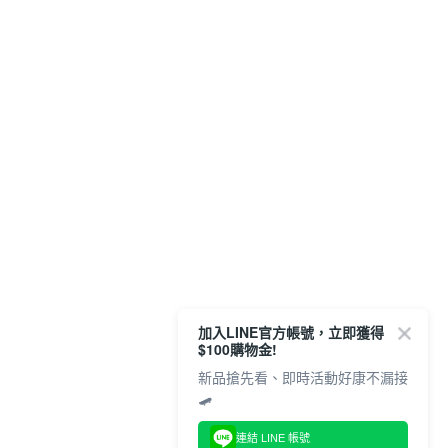
加入LINE官方帳號，立即獲得
$100購物金!
新品搶先看、即時活動好康不漏接
🛹
連結 LINE 帳號