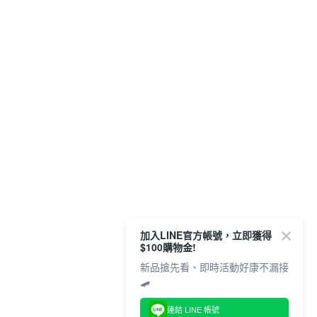
加入LINE官方帳號，立即獲得
$100購物金!
新品搶先看、即時活動好康不漏接
🛹
連結 LINE 帳號